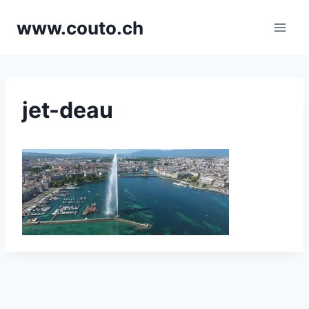
Aller
www.couto.ch
au
contenu
jet-deau